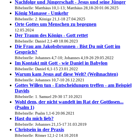
Nachfolge und Jüngerschaft - Jesus und seine Jünger
Bibelstelle: Matthäus 10,1-13; Matthäus 28,18-20
01.06.2025
König Manasse - Umkehr
Bibelstelle: 2. Könige 21,1-18
27.04.2025
Orte Gottes um Menschen zu begegnen
12.05.2024
Der Traum des Königs - Gott rettet
Bibelstelle: Daniel 2,1-49
18.06.2023
Die Frau am Jakobsbrunnen - Bist Du mit Gott im
Gespräch?
Bibelstelle: Johannes 4,7-10; Johannes 4,19-26
29.05.2022
Im Kontakt mit Gott - wie Daniel in Babylon
Bibelstelle: Daniel 6,1-15
23.01.2022
Warum kam Jesus auf diese Welt? (Weihnachten)
Bibelstelle: Johannes 10,7-10
26.12.2021
Gottes Willen tun - Entscheidungen treffen - am Beispiel
Davids
Bibelstelle: 1. Samuel 29-30
17.10.2021
Wohl dem, der nicht wandelt im Rat der Gottlosen...
(Psalm 1)
Bibelstelle: Psalm 1,1-6
20.06.2021
Hast du mich lieb?
Bibelstelle: Johannes 21,15-17
31.03.2019
Christsein in der Praxis
Bibelstelle: Römer 12,1-2
14.10.2018