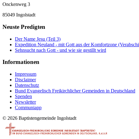
Onckenweg 3
85049 Ingolstadt
Neuste Predigten
Der Name Jesu (Teil 3)
Expedition Neuland - mit Gott aus der Komfortzone (Verabsch
Sehnsucht nach Gott - und wie sie gestillt wird
Informationen
Impressum
Disclaimer
Datenschutz
Bund Evangelisch Freikirchlicher Gemeinden in Deutschland
Spenden
Newsletter
Communiapp
© 2026 Baptistengemeinde Ingolstadt